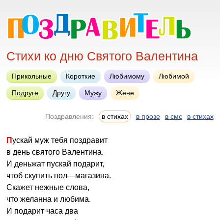
Стихи ко дню Святого Валентина
Прикольные
Короткие
Любимому
Любимой
Подруге
Другу
Мужу
Жене
Поздравления:
в стихах
в прозе
в смс
в стихах
Пускай муж тебя поздравит
в день святого Валентина.
И деньжат пускай подарит,
чтоб скупить пол—магазина.
Скажет нежные слова,
что желанна и любима.
И подарит часа два