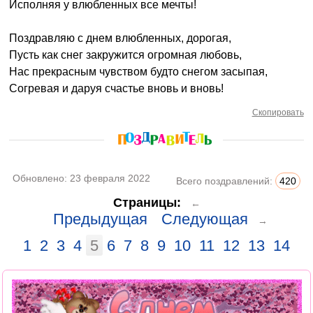
Исполняя у влюбленных все мечты!
Поздравляю с днем влюбленных, дорогая,
Пусть как снег закружится огромная любовь,
Нас прекрасным чувством будто снегом засыпая,
Согревая и даруя счастье вновь и вновь!
Скопировать
Обновлено:
23 февраля 2022
Всего поздравлений:
420
Страницы:
←
Предыдущая
Следующая
→
1
2
3
4
5
6
7
8
9
10
11
12
13
14