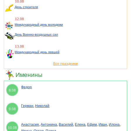
10.08
День строителя
12.08
Международный день молодежи
День Военно-воздушных сил
13.08
Международный день левшей
Все праздники
Именины
Федор
8.08
Герман
,
Николай
9.08
Анастасия
,
Антонина
,
Василий
,
Елена
,
Ефим
,
Иван
,
Илона
,
10.08