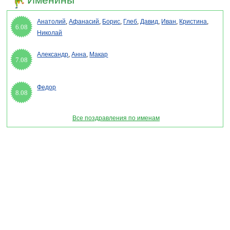
Анатолий
,
Афанасий
,
Борис
,
Глеб
,
Давид
,
Иван
,
Кристина
,
6.08
Николай
Александр
,
Анна
,
Макар
7.08
Федор
8.08
Все поздравления по именам
Раздел "Поздравления учителям" © 2013-2022, 2023. Поздравления, Тосты, Открытки,
Сценарии.
Внимание! Авторские материалы! При использовании материалов активная ссылка на