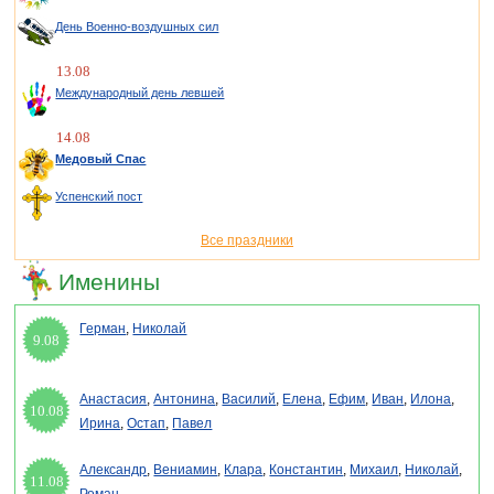
День Военно-воздушных сил
13.08
Международный день левшей
14.08
Медовый Спас
Успенский пост
Все праздники
Именины
Герман
,
Николай
9.08
Анастасия
,
Антонина
,
Василий
,
Елена
,
Ефим
,
Иван
,
Илона
,
10.08
Ирина
,
Остап
,
Павел
Александр
,
Вениамин
,
Клара
,
Константин
,
Михаил
,
Николай
,
11.08