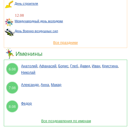
День строителя
12.08
Международный день молодежи
День Военно-воздушных сил
Все праздники
Именины
Анатолий
,
Афанасий
,
Борис
,
Глеб
,
Давид
,
Иван
,
Кристина
,
6.08
Николай
Александр
,
Анна
,
Макар
7.08
Федор
8.08
Все поздравления по именам