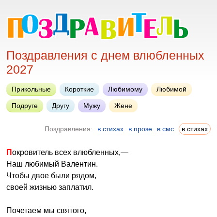
Поздравления с днем влюбленных
2027
Прикольные
Короткие
Любимому
Любимой
Подруге
Другу
Мужу
Жене
Поздравления:
в стихах
в прозе
в смс
в стихах
Покровитель всех влюбленных,—
Наш любимый Валентин.
Чтобы двое были рядом,
своей жизнью заплатил.
Почетаем мы святого,