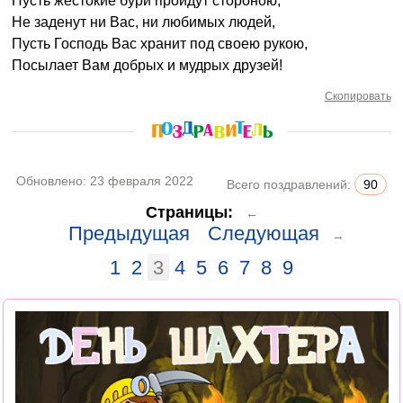
Пусть жестокие бури пройдут стороною,
Не заденут ни Вас, ни любимых людей,
Пусть Господь Вас хранит под своею рукою,
Посылает Вам добрых и мудрых друзей!
Скопировать
Обновлено:
23 февраля 2022
Всего поздравлений:
90
Страницы:
←
Предыдущая
Следующая
→
1
2
3
4
5
6
7
8
9