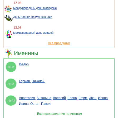
12.08
Международный день молодежи
День Военно-воздушных сил
13.08
Международный день левшей
Все праздники
Именины
Федор
8.08
Герман
,
Николай
9.08
Анастасия
,
Антонина
,
Василий
,
Елена
,
Ефим
,
Иван
,
Илона
,
10.08
Ирина
,
Остап
,
Павел
Все поздравления по именам