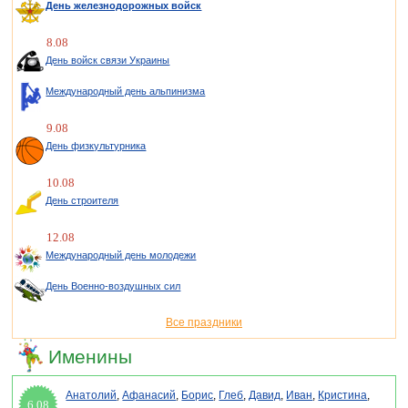
День железнодорожных войск
8.08
День войск связи Украины
Международный день альпинизма
9.08
День физкультурника
10.08
День строителя
12.08
Международный день молодежи
День Военно-воздушных сил
Все праздники
Именины
Анатолий
,
Афанасий
,
Борис
,
Глеб
,
Давид
,
Иван
,
Кристина
,
6.08