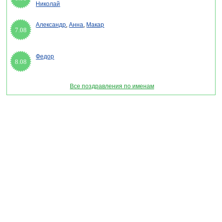
Николай
Александр
,
Анна
,
Макар
7.08
Федор
8.08
Все поздравления по именам
Раздел "Поздравления любимому с Днем всех влюбленных в стихах" © 2013-2022,
2023. Поздравления, Тосты, Открытки, Сценарии.
Внимание! Авторские материалы! При использовании материалов активная ссылка на
сайт обязательна!
Поздравительным сайтам ЗАПРЕЩЕНО использовать материалы! Моментальная
DMCA жалоба в Google.
pozdravitelru@gmail.com