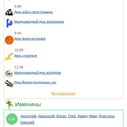
8.08
День войск связи Украины
Международный день альпинизма
9.08
День физкультурника
10.08
День строителя
12.08
Международный день молодежи
День Военно-воздушных сил
Все праздники
Именины
Анатолий
,
Афанасий
,
Борис
,
Глеб
,
Давид
,
Иван
,
Кристина
,
6.08
Николай