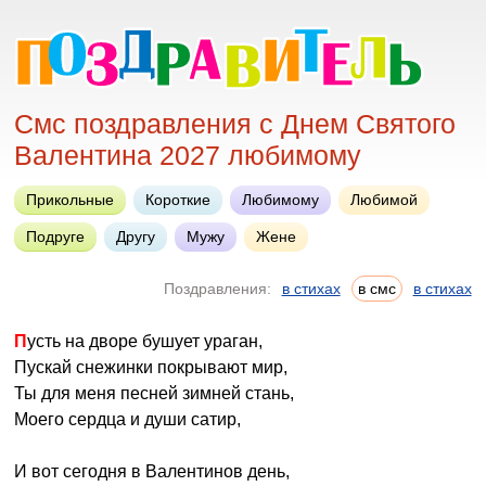
Смс поздравления с Днем Святого
Валентина 2027 любимому
Прикольные
Короткие
Любимому
Любимой
Подруге
Другу
Мужу
Жене
Поздравления:
в стихах
в смс
в стихах
Пусть на дворе бушует ураган,
Пускай снежинки покрывают мир,
Ты для меня песней зимней стань,
Моего сердца и души сатир,
И вот сегодня в Валентинов день,