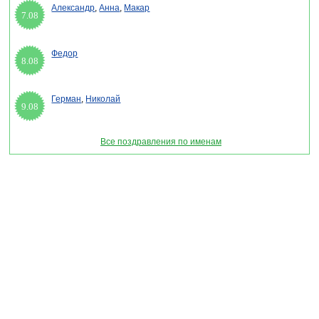
Александр
,
Анна
,
Макар
7.08
Федор
8.08
Герман
,
Николай
9.08
Все поздравления по именам
Раздел "Поздравления экологам" © 2013-2022, 2023. Поздравления, Тосты, Открытки,
Сценарии.
Внимание! Авторские материалы! При использовании материалов активная ссылка на
сайт обязательна!
Поздравительным сайтам ЗАПРЕЩЕНО использовать материалы! Моментальная