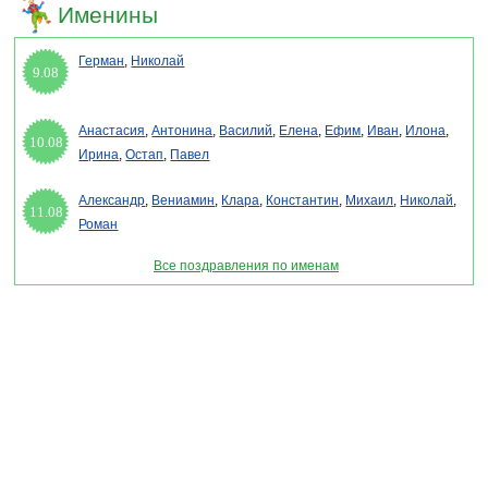
Именины
Герман
,
Николай
9.08
Анастасия
,
Антонина
,
Василий
,
Елена
,
Ефим
,
Иван
,
Илона
,
10.08
Ирина
,
Остап
,
Павел
Александр
,
Вениамин
,
Клара
,
Константин
,
Михаил
,
Николай
,
11.08
Роман
Все поздравления по именам
Раздел "День эколога 2027 - смс поздравления" © 2013-2022, 2023. Поздравления,
Тосты, Открытки, Сценарии.