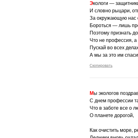
Экологи — защитник
И словно рыцари, о
За окружающую нас 
Бороться — лишь пре
Поэтому признать д
Что не профессия, а 
Пускай во всех делах
А мы за это им спас
Скопировать
Мы экологов поздра
С днем профессии та
Что в заботе все о л
О планете дорогой,
Как очистить море, ре
Ледники вновь охлад