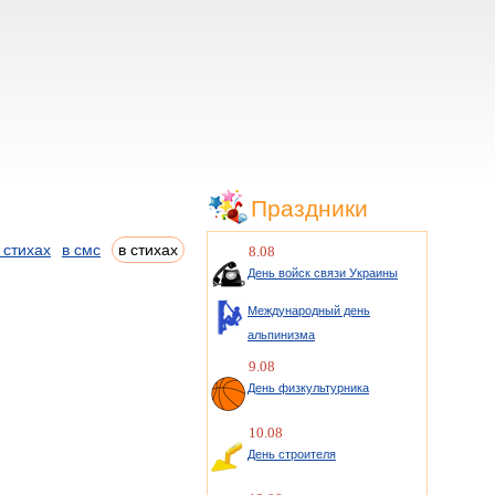
Праздники
 стихах
в смс
в стихах
8.08
День войск связи Украины
Международный день
альпинизма
9.08
День физкультурника
10.08
День строителя