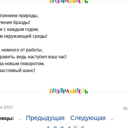
остоянием природы,
ления бразды!
е с каждым годом,
ем окружающей среды!
 немного от работы,
авить, ведь наступил ваш час!
 за новым поворотом,
частливый шанс!
я 2022
Вс
Предыдущая
Следующая
ницы:
←
→