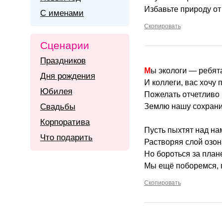
Избавьте природу от
С именами
Скопировать
Сценарии
Праздников
Мы экологи — ребята
Дня рождения
И коллеги, вас хочу 
Юбилея
Пожелать отчетливо 
Свадьбы
Землю нашу сохранит
Корпоратива
Пусть пыхтят над на
Что подарить
Растворяя слой озон
Но бороться за план
Мы ещё поборемся, 
Скопировать