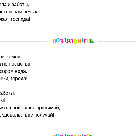
ела и заботы,
всем нам нельзя,
кал, господа!
ков Земли,
 не посмотри!
усором вода,
еки, города!
работы,
ты!
я в свой адрес принимай,
, удовольствие получай!