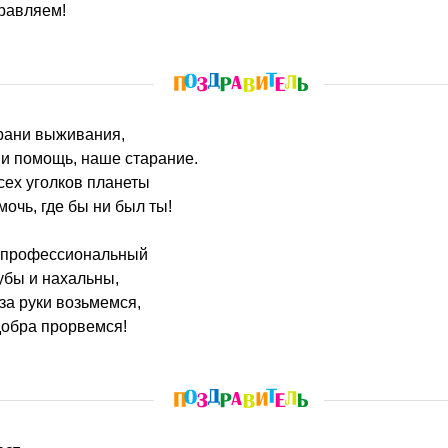
равляем!
грани выживания,
и помощь, наше старание.
сех уголков планеты
очь, где бы ни был ты!
в профессиональный
убы и нахальны,
за руки возьмемся,
 добра прорвемся!