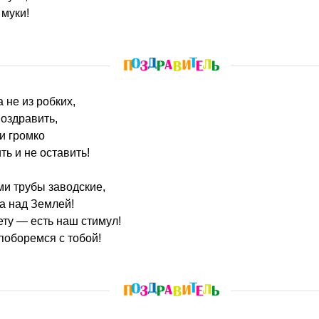
 муки!
 не из робких,
поздравить,
и громко
ь и не оставить!
ми трубы заводские,
а над Землей!
ету — есть наш стимул!
поборемся с тобой!