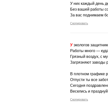
У них каждый день д
Без вашей работы со
За вас поднимаем бо
Скопировать
У экологов защитни
Работы много — куда
Грязный воздух, с м
Загрязняют заводы р
В плотном графике 
Отпусти ты все забо
Сегодня поздравлени
Веселись и празднуй
Скопировать