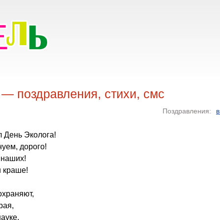
 — поздравления, стихи, смс
Поздравления:
в
л День Эколога!
уем, дорого!
 наших!
 краше!
охраняют,
рая,
ауке,