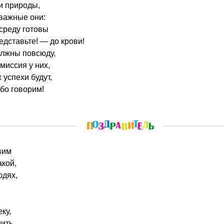
и природы,
тважные они:
среду готовы
дставьте! — до крови!
олжны повсюду,
миссия у них,
 успехи будут,
ибо говорим!
вим
кой,
юдях,
ку,
ить,