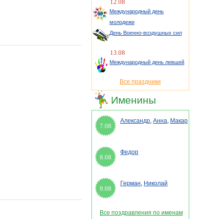
12.08
Международный день
молодежи
День Военно-воздушных сил
13.08
Международный день левшей
Все праздники
Именины
Александр
,
Анна
,
Макар
7.08
Федор
8.08
Герман
,
Николай
9.08
Все поздравления по именам