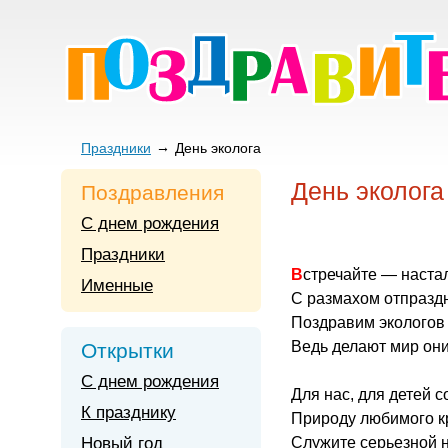
Праздники
День эколога
День эколога
Поздравления
С днем рождения
Праздники
Встречайте — наста
Именные
С размахом отпраздн
Поздравим экологов
Ведь делают мир они
Открытки
С днем рождения
Для нас, для детей с
К празднику
Природу любимого к
Новый год
Служите серьезной н