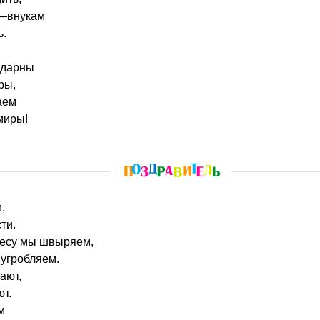
—внукам
ь.
одарны
ры,
аем
миры!
,
ти.
лесу мы швыряем,
 угробляем.
ают,
т.
м