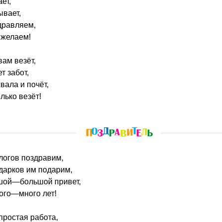
ает,
ывает,
дравляем,
 желаем!
вам везёт,
т забот,
вала и почёт,
лько везёт!
ологов поздравим,
дарков им подарим,
шой—большой привет,
ого—много лет!
простая работа,