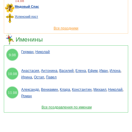
14.08
Медовый Спас
Успенский пост
Все праздники
Именины
Герман
,
Николай
9.08
Анастасия
,
Антонина
,
Василий
,
Елена
,
Ефим
,
Иван
,
Илона
,
10.08
Ирина
,
Остап
,
Павел
Александр
,
Вениамин
,
Клара
,
Константин
,
Михаил
,
Николай
,
11.08
Роман
Все поздравления по именам