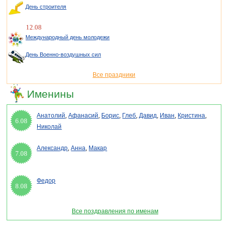
День строителя
12.08
Международный день молодежи
День Военно-воздушных сил
Все праздники
Именины
Анатолий
,
Афанасий
,
Борис
,
Глеб
,
Давид
,
Иван
,
Кристина
,
6.08
Николай
Александр
,
Анна
,
Макар
7.08
Федор
8.08
Все поздравления по именам