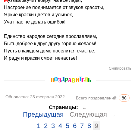
Музыка звучит вокруг на все лады,
Настроение поднимается от звуков красоты,
Яркие краски цветов и улыбок,
Учат нас не делать ошибок!
Единство народов сегодня прославляем,
Быть добрее к друг другу горячо желаем!
Пусть в каждом доме поселится счастье,
И радуги краски смоет ненастье!
Скопировать
Обновлено:
23 февраля 2022
Всего поздравлений:
86
Страницы:
←
Предыдущая
Следующая
→
1
2
3
4
5
6
7
8
9