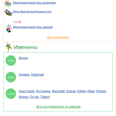
Международный день молодежи
День Военно-воздушных сил
13.08
Международный день левшей
Все праздники
Именины
Федор
8.08
Герман
,
Николай
9.08
Анастасия
,
Антонина
,
Василий
,
Елена
,
Ефим
,
Иван
,
Илона
,
10.08
Ирина
,
Остап
,
Павел
Все поздравления по именам