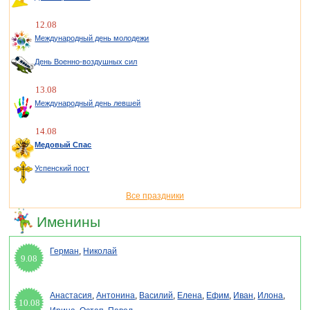
12.08
Международный день молодежи
День Военно-воздушных сил
13.08
Международный день левшей
14.08
Медовый Спас
Успенский пост
Все праздники
Именины
Герман
,
Николай
9.08
Анастасия
,
Антонина
,
Василий
,
Елена
,
Ефим
,
Иван
,
Илона
,
10.08