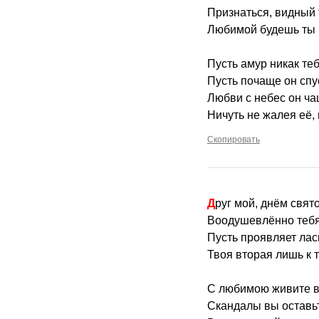
Признаться, видный
Любимой будешь ты 
Пусть амур никак теб
Пусть почаще он спус
Любви с небес он ча
Ничуть не жалея её,
Скопировать
Друг мой, днём свя
Воодушевлённо тебя
Пусть проявляет лас
Твоя вторая лишь к 
С любимою живите в
Скандалы вы оставьт