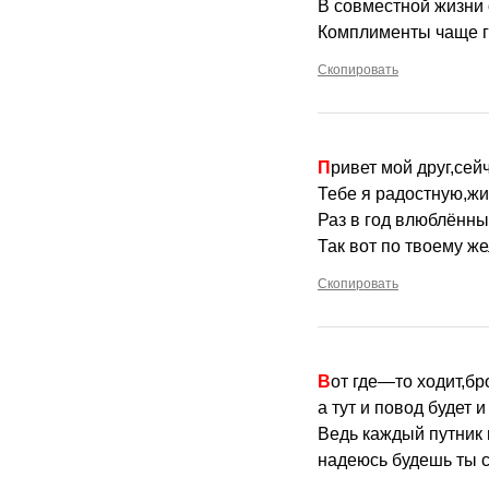
В совместной жизни
Комплименты чаще г
Скопировать
Привет мой друг,се
Тебе я радостную,жи
Раз в год влюблённ
Так вот по твоему ж
Скопировать
Вот где—то ходит,бр
а тут и повод будет
Ведь каждый путник 
надеюсь будешь ты с