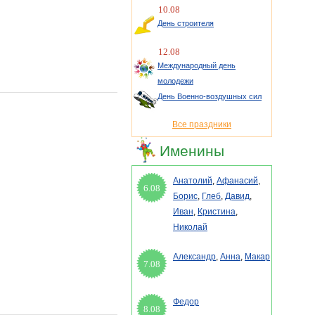
10.08
День строителя
12.08
Международный день
молодежи
День Военно-воздушных сил
Все праздники
Именины
Анатолий
,
Афанасий
,
6.08
Борис
,
Глеб
,
Давид
,
Иван
,
Кристина
,
Николай
Александр
,
Анна
,
Макар
7.08
Федор
8.08