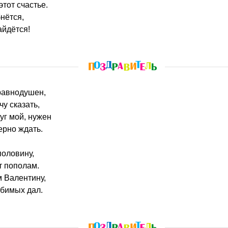
этот счастье.
нётся,
айдётся!
 равнодушен,
у сказать,
уг мой, нужен
верно ждать.
половину,
т пополам.
 Валентину,
бимых дал.