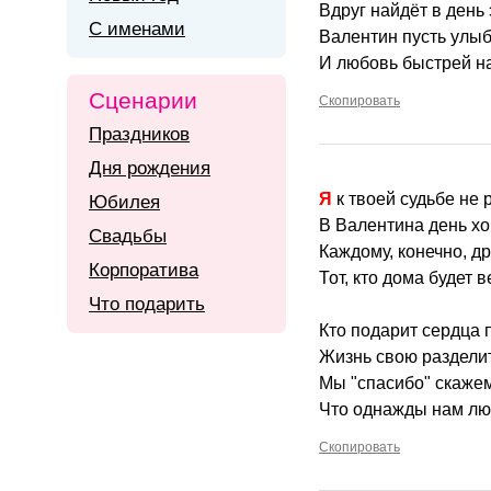
Вдруг найдёт в день 
С именами
Валентин пусть улыб
И любовь быстрей н
Сценарии
Скопировать
Праздников
Дня рождения
Я к твоей судьбе не
Юбилея
В Валентина день хоч
Свадьбы
Каждому, конечно, др
Корпоратива
Тот, кто дома будет 
Что подарить
Кто подарит сердца 
Жизнь свою раздели
Мы "спасибо" скажем
Что однажды нам лю
Скопировать