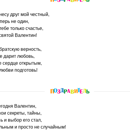
несу друг мой честный,
еперь не один,
тебе только счастье,
святой Валентин!
 братскую верность,
е дарит любовь,
е сердце открытым,
 любви подготовь!
сегодня Валентин,
вои секреты, тайны,
ь и выбор его стал,
льным и просто не случайным!