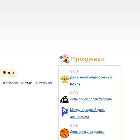
Праздники
6.08
Жене
День железнодорожных
в прозе
в смс
в стихах
войск
8.08
День войск связи Украины
Международный день
альпинизма
9.08
День физкультурника