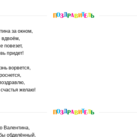
нтина за окном,
 вдвоём,
е повезет,
вь придет!
знь ворвется,
роснется,
 поздравлю,
 счастья желаю!
го Валентина,
бы обделённый.