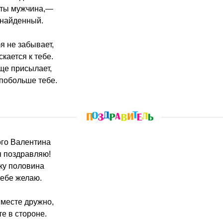
 ты мужчина,—
найденный.
я не забывает,
кается к тебе.
ще присылает,
 побольше тебе.
того Валентина
 поздравляю!
ку половина
тебе желаю.
месте дружно,
е в стороне.