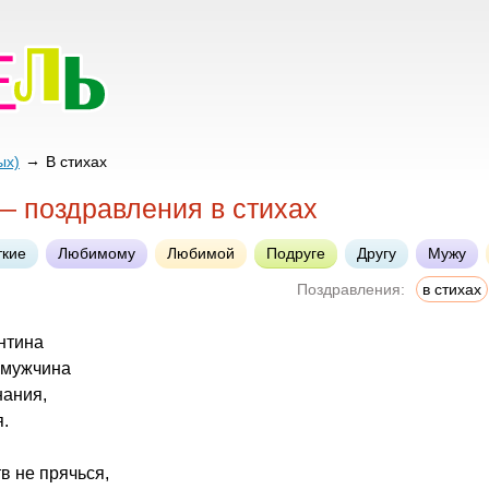
ых)
В стихах
— поздравления в стихах
ткие
Любимому
Любимой
Подруге
Другу
Мужу
Поздравления:
в стихах
ентина
 мужчина
нания,
.
тв не прячься,