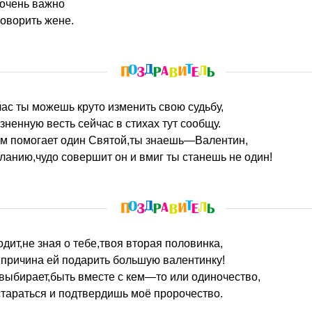
 очень важно
оворить жене.
йчас ты можешь круто изменить свою судьбу,
зненную весть сейчас в стихах тут сообщу.
ым помогает один Святой,ты знаешь—Валентин,
еланию,чудо совершит он и вмиг ты станешь не один!
одит,не зная о тебе,твоя вторая половинка,
 и причина ей подарить большую валентинку!
выбирает,быть вместе с кем—то или одиночество,
тараться и подтвердишь моё пророчество.