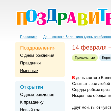
Праздники
День святого Валентина (день влюбленн
14 февраля 
Поздравления
С днем рождения
Прикольные
Коро
Праздники
Именные
В день святого Вал
Слышать рад любой
Открытки
Сердца робкие приз
С днем рождения
Искренние обещания
К празднику
Друг мой, ты от чувс
Новый год