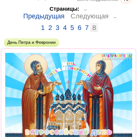
Страницы:
←
Предыдущая
Следующая
→
1
2
3
4
5
6
7
8
День Петра и Февронии