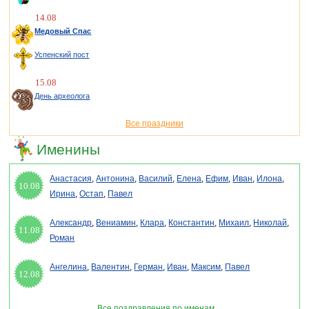
14.08
Медовый Спас
Успенский пост
15.08
День археолога
Все праздники
Именины
Анастасия
,
Антонина
,
Василий
,
Елена
,
Ефим
,
Иван
,
Илона
,
10.08
Ирина
,
Остап
,
Павел
Александр
,
Вениамин
,
Клара
,
Константин
,
Михаил
,
Николай
,
11.08
Роман
Ангелина
,
Валентин
,
Герман
,
Иван
,
Максим
,
Павел
12.08
Все поздравления по именам