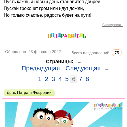
Пусть каждый новый день становится добрей,
Пускай грохочет гром или идут дожди,
Но только счастье, радость будет на пути!
Скопировать
Обновлено:
23 февраля 2022
Всего поздравлений:
75
Страницы:
←
Предыдущая
Следующая
→
1
2
3
4
5
6
7
8
День Петра и Февронии