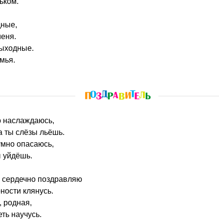
ьком.
дные,
меня.
выходные.
мья.
ю наслаждаюсь,
а ты слёзы льёшь.
умно опасаюсь,
ы уйдёшь.
я сердечно поздравляю
ности клянусь.
, родная,
ть научусь.