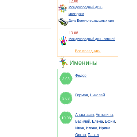
12.08
Международный день
молодежи
День Военно-воздушных сил
13.08
Международный день левшей
Все праздники
Именины
Федор
8.08
Герман
,
Николай
9.08
Анастасия
,
Антонина
,
10.08
Василий
,
Елена
,
Ефим
,
Иван
,
Илона
,
Ирина
,
Остап
,
Павел