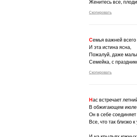
Женитесь все, плоди
Скопировать
Семья важней всего 
И эта истина ясна,
Пожалуй, даже малы
Семейка, с праздник
Скопировать
Нас встречает летни
В обжигающем июле
Он в себе соединяет
Все, что так близко к 
И на крыльях южных