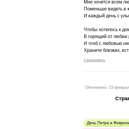
Мне хочется всем л
Поменьше видеть в 
И каждый день с улы
Чтобы хотелось к до
В горящий от любви 
И чтоб с любовью ни
Храните близких, ест
Скопировать
Обновлено:
23 феврал
Стра
День Петра и Феврон