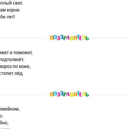
ёплый свет.
там корни.
бе лет!
ржит и поможет,
 подтолкнёт.
 мороз по коже,
стопит лёд.
семейном,
о.
йно,