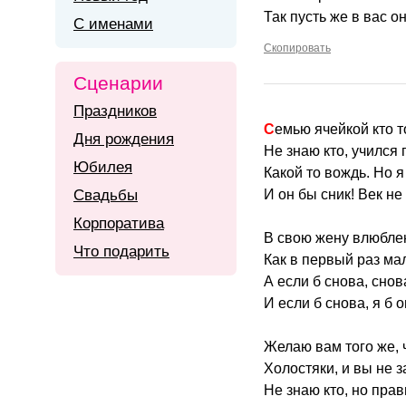
Так пусть же в вас он
С именами
Скопировать
Сценарии
Праздников
Семью ячейкой кто т
Дня рождения
Не знаю кто, учился 
Юбилея
Какой то вождь. Но я
Свадьбы
И он бы сник! Век не
Корпоратива
В свою жену влюблен
Что подарить
Как в первый раз м
А если б снова, сно
И если б снова, я б 
Желаю вам того же, ч
Холостяки, и вы не з
Не знаю кто, но пра