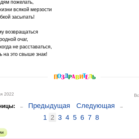
юдям пожелать,
жизни всякой мерзости
бкой засыпать!
му возвращаться
родной очаг,
когда не расставаться,
ь на это свыше знак!
я 2022
Вс
Предыдущая
Следующая
ницы:
←
→
1
2
3
4
5
6
7
8
ии