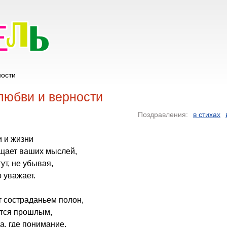
ности
любви и верности
Поздравления:
в стихах
и и жизни
ещает ваших мыслей,
ут, не убывая,
 уважает.
т состраданьем полон,
ется прошлым,
а, где понимание,