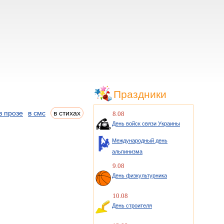
Праздники
в прозе
в смс
в стихах
8.08
День войск связи Украины
Международный день
альпинизма
9.08
День физкультурника
10.08
День строителя