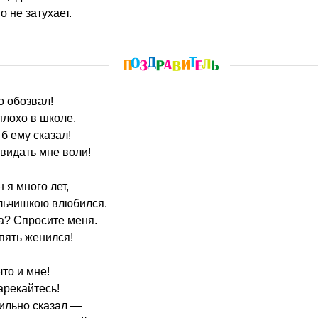
о не затухает.
о обозвал!
плохо в школе.
 б ему сказал!
 видать мне воли!
 я много лет,
альчишкою влюбился.
ва? Спросите меня.
опять женился!
то и мне!
арекайтесь!
вильно сказал —