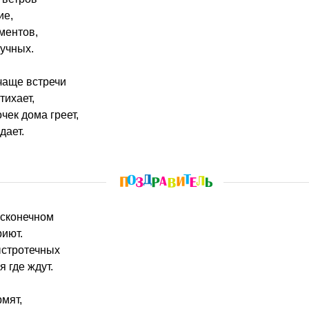
ие,
ментов,
учных.
 чаще встречи
тихает,
чек дома греет,
дает.
есконечном
риют.
стротечных
я где ждут.
рмят,