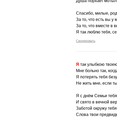
Душа порхает мотыл
Спасибо, милые, ро
За то, что есть вы у 
За то, что вместе в 
Я так люблю тебя, се
Скопировать
Я так улыбкою твое
Мне больно так, когд
Я потерять тебя без
Не жить мне, если т
Я с днём Семьи теб
И свято в вечной вер
Заботой окружу тебя
Слова твои предвиде