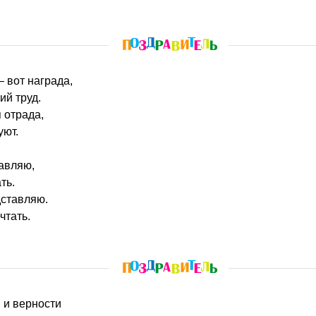
— вот награда,
ий труд.
 отрада,
уют.
авляю,
ть.
дставляю.
чтать.
и и верности