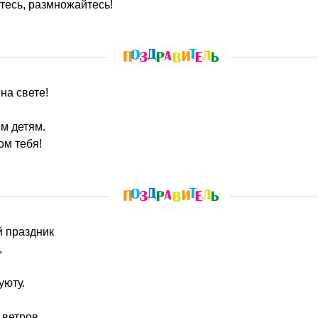
тесь, размножайтесь!
на свете!
м детям.
ом тебя!
й праздник
,
уюту.
 ветров