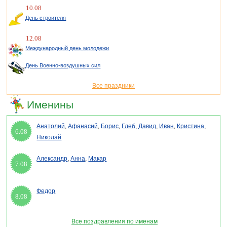
10.08
День строителя
12.08
Международный день молодежи
День Военно-воздушных сил
Все праздники
Именины
Анатолий
,
Афанасий
,
Борис
,
Глеб
,
Давид
,
Иван
,
Кристина
,
6.08
Николай
Александр
,
Анна
,
Макар
7.08
Федор
8.08
Все поздравления по именам