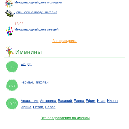
Международный день молодежи
День Военно-воздушных сил
13.08
Международный день левшей
Все праздники
Именины
Федор
8.08
Герман
,
Николай
9.08
Анастасия
,
Антонина
,
Василий
,
Елена
,
Ефим
,
Иван
,
Илона
,
10.08
Ирина
,
Остап
,
Павел
Все поздравления по именам