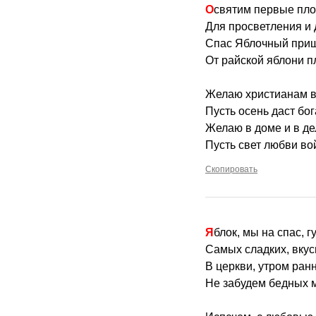
Освятим первые пл
Для просветления и 
Спас Яблочный приш
От райской яблони п
Желаю христианам в
Пусть осень даст бо
Желаю в доме и в де
Пусть свет любви во
Скопировать
Яблок, мы на спас, 
Самых сладких, вку
В церкви, утром ранн
Не забудем бедных мы