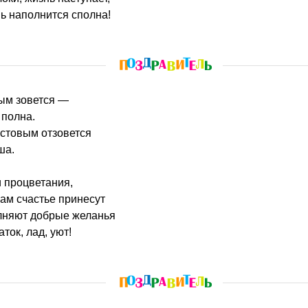
ь наполнится сполна!
ным зовется —
 полна.
стовым отзовется
ша.
 процветания,
нам счастье принесут
лняют добрые желанья
ток, лад, уют!