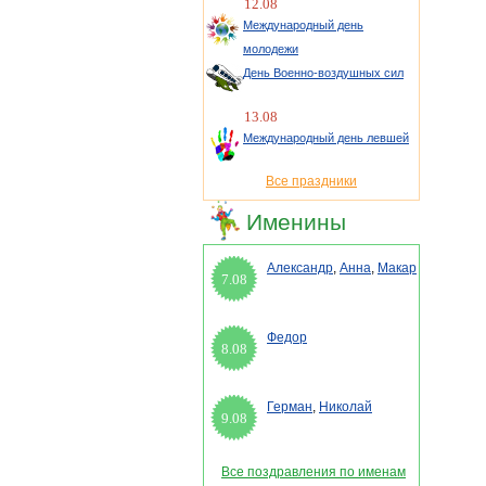
12.08
Международный день
молодежи
День Военно-воздушных сил
13.08
Международный день левшей
Все праздники
Именины
Александр
,
Анна
,
Макар
7.08
Федор
8.08
Герман
,
Николай
9.08
Все поздравления по именам