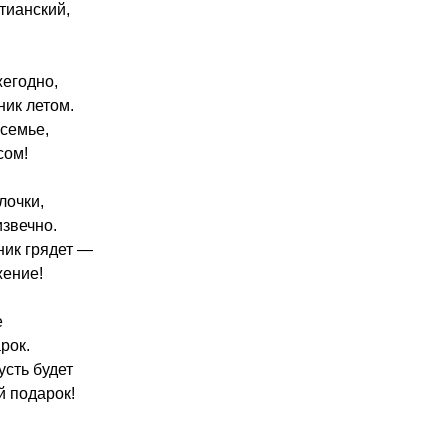
тианский,
жегодно,
ник летом.
семье,
сом!
лочки,
звечно.
ник грядет —
ение!
е
рок.
сть будет
 подарок!