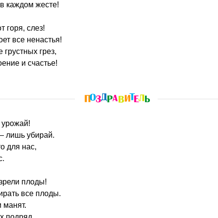
в каждом жесте!
т горя, слез!
ет все ненастья!
 грустных грез,
оение и счастье!
м урожай!
 лишь убирай.
о для нас,
с.
зрели плоды!
ирать все плоды.
и манят.
х подряд.