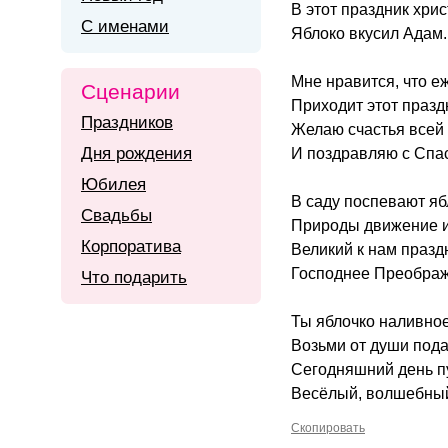
В этот праздник хрис
С именами
Яблоко вкусил Адам.
Мне нравится, что е
Сценарии
Приходит этот празд
Праздников
Желаю счастья всей 
Дня рождения
И поздравляю с Спа
Юбилея
В саду поспевают яб
Свадьбы
Природы движение и
Корпоратива
Великий к нам празд
Господнее Преображ
Что подарить
Ты яблочко наливно
Возьми от души пода
Сегодняшний день пу
Весёлый, волшебный
Скопировать