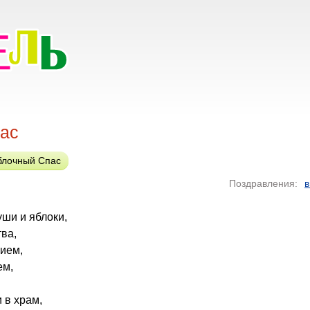
ас
блочный Спас
Поздравления:
в
уши и яблоки,
тва,
ием,
ем,
 в храм,