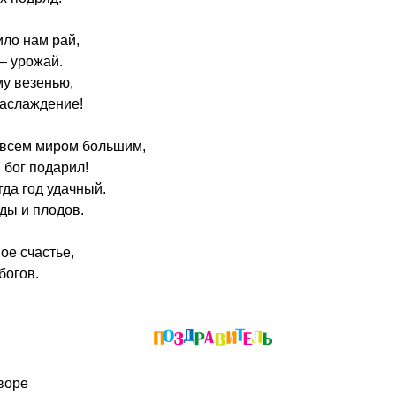
ило нам рай,
— урожай.
му везенью,
наслаждение!
 всем миром большим,
 бог подарил!
гда год удачный.
еды и плодов.
ое счастье,
богов.
дворе