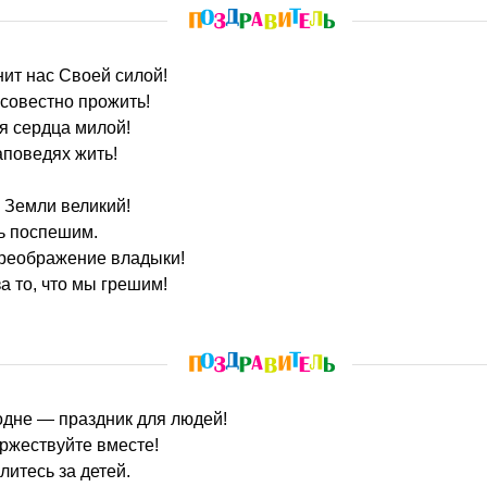
нит нас Своей силой!
 совестно прожить!
я сердца милой!
аповедях жить!
 Земли великий!
ь поспешим.
реображение владыки!
а то, что мы грешим!
одне — праздник для людей!
оржествуйте вместе!
литесь за детей.