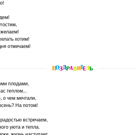
о!
дем!
гостим,
 желаем!
елать хотим!
дня отмечаем!
тыми плодами,
ас теплом...
, о чем мечтали,
осень? На потом!
 радостью встречаем,
го уюта и тепла.
локи, жизнь наступает,