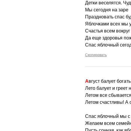
Детки веселятся. Чуд
Мы сегодня на заре
Праздновать спас бу
Яблочками всех мы у
Счастья всем вокруг
Да еще здоровья пож
Спас яблочный сего
Скопировать
Август балует бога
Лето балует и греет н
Летом все сбывается
Летом счастливы! А 
Спас яблочный мы с
Желаем всем семейно
Пусть сочная, как яб