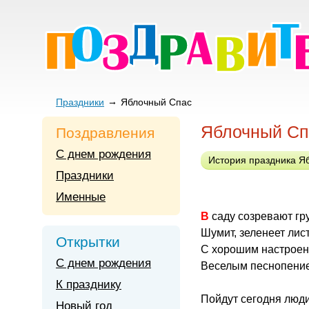
Праздники
Яблочный Спас
Яблочный Сп
Поздравления
С днем рождения
История праздника Я
Праздники
Именные
В саду созревают гр
Шумит, зеленеет лис
Открытки
С хорошим настроен
С днем рождения
Веселым песнопени
К празднику
Пойдут сегодня люди
Новый год