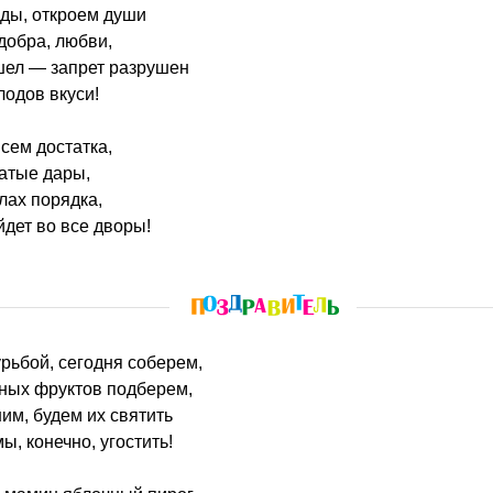
оды, откроем души
добра, любви,
ел — запрет разрушен
лодов вкуси!
сем достатка,
гатые дары,
лах порядка,
йдет во все дворы!
гурьбой, сегодня соберем,
сных фруктов подберем,
им, будем их святить
, конечно, угостить!