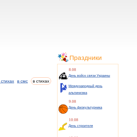
Праздники
8.08
День войск связи Украины
 стихах
в смс
в стихах
Международный день
альпинизма
9.08
День физкультурника
10.08
День строителя