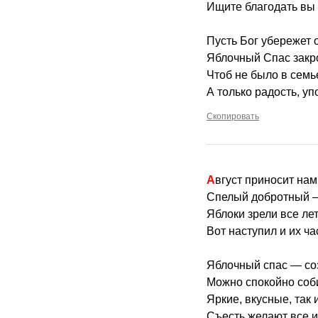
Ищите благодать вы 
Пусть Бог убережет о
Яблочный Спас закро
Чтоб не было в семье
А только радость, уп
Скопировать
Август приносит на
Спелый добротный —
Яблоки зрели все лет
Вот наступил и их ча
Яблочный спас — со
Можно спокойно соб
Яркие, вкусные, так 
Съесть желают все и