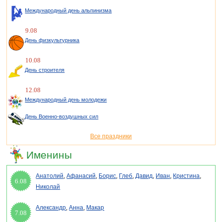
Международный день альпинизма
9.08
День физкультурника
10.08
День строителя
12.08
Международный день молодежи
День Военно-воздушных сил
Все праздники
Именины
Анатолий
,
Афанасий
,
Борис
,
Глеб
,
Давид
,
Иван
,
Кристина
,
6.08
Николай
Александр
,
Анна
,
Макар
7.08