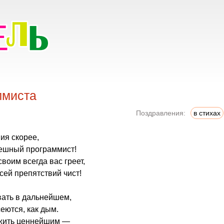
ммиста
Поздравления:
в стихах
ия скорее,
пешный программист!
воим всегда вас греет,
всей препятствий чист!
ать в дальнейшем,
еются, как дым.
ожить ценнейшим —