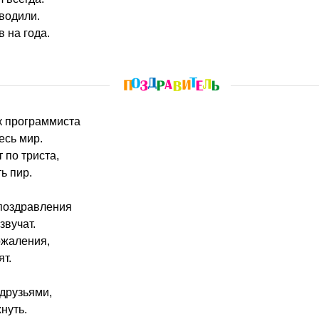
водили.
 на года.
к программиста
есь мир.
 по триста,
ть пир.
 поздравления
звучат.
ожаления,
ят.
 друзьями,
нуть.