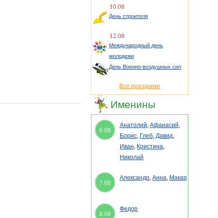
10.08
День строителя
12.08
Международный день
молодежи
День Военно-воздушных сил
Все праздники
Именины
Анатолий
,
Афанасий
,
6.08
Борис
,
Глеб
,
Давид
,
Иван
,
Кристина
,
Николай
Александр
,
Анна
,
Макар
7.08
Федор
8.08