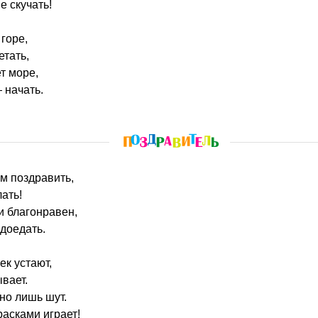
е скучать!
горе,
тать,
т море,
 начать.
ом поздравить,
ать!
и благонравен,
доедать.
ек устают,
вает.
но лишь шут.
расками играет!