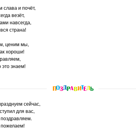
 слава и почёт,
егда везёт,
вами навсегда,
вся страна!
м, ценим мы,
так хороши!
дравляем,
 это знаем!
празднуем сейчас,
ступил для вас,
 поздравляем.
 пожелаем!