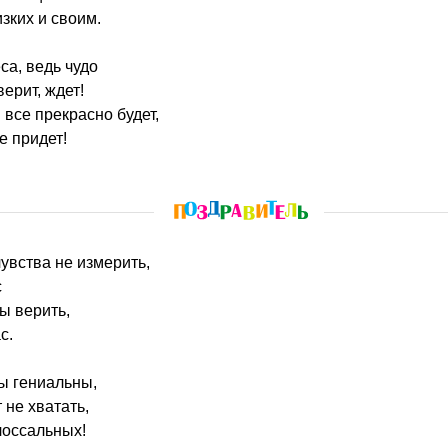
зких и своим.
са, ведь чудо
верит, ждет!
 все прекрасно будет,
е придет!
чувства не измерить,
с
ы верить,
с.
ды гениальны,
 не хватать,
лоссальных!