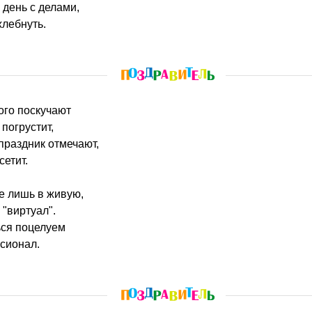
 день с делами,
лебнуть.
ого поскучают
 погрустит,
праздник отмечают,
сетит.
е лишь в живую,
 "виртуал".
ся поцелуем
сионал.