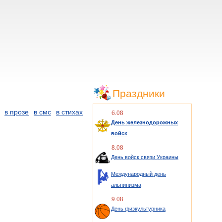
Праздники
в прозе
в смс
в стихах
6.08
День железнодорожных
войск
8.08
День войск связи Украины
Международный день
альпинизма
9.08
День физкультурника