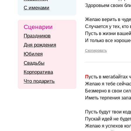
Здоровьем своих бли
С именами
Желаю верить в чуде
Сценарии
Случается у тех, кто 
Пусть в жизни вашей
Праздников
И только все хороше
Дня рождения
Скопировать
Юбилея
Свадьбы
Корпоратива
Пусть в мегабайтах 
Что подарить
Желаю я тебе сейча
Безмерно в свои сил
Иметь терпения запа
Пусть будут твои ко
Пускай идей не будет
Желаю я успехов ко