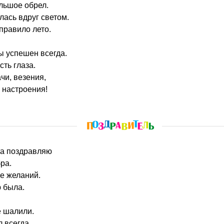
льшое обрел.
лась вдруг светом.
правило лето.
ты успешен всегда.
сть глаза.
ачи, везения,
а настроения!
та поздравляю
ра.
е желаний.
 была.
 шалили.
 всегда.