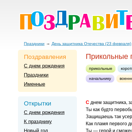
Праздники
День защитника Отечества (23 февраля)
Прикольные 
Поздравления
С днем рождения
прикольные
корот
Праздники
начальнику
военн
Именные
Открытки
С днем защитника, 
Ты как будто первоб
С днем рождения
Защищаешь так усер
К празднику
Как пламя первого д
Новый год
Ты — герой и сможе