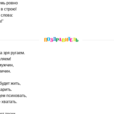
емь ровно
в строю!
 слова:
!"
за зря ругаем.
вляем!
мужчин,
ричин.
будет жить,
арить.
ем психовать,
 хватать.
от тоски,