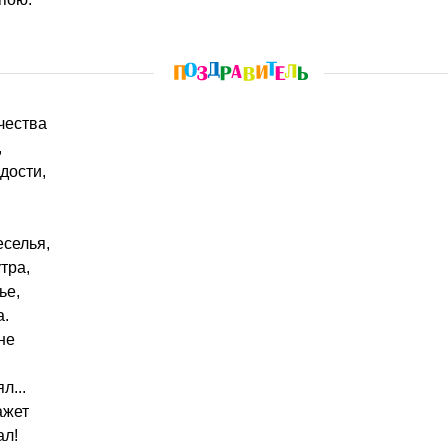
чества
,
дости,
еселья,
утра,
ье,
а.
не
л...
ажет
ал!