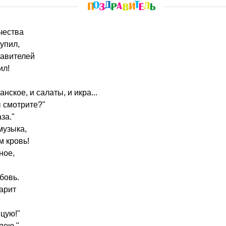
чества
упил,
авителей
ил!
нское, и салаты, и икра...
ы смотрите?"
за."
музыка,
м кровь!
ное,
юбовь.
дарит
цую!"
пою."