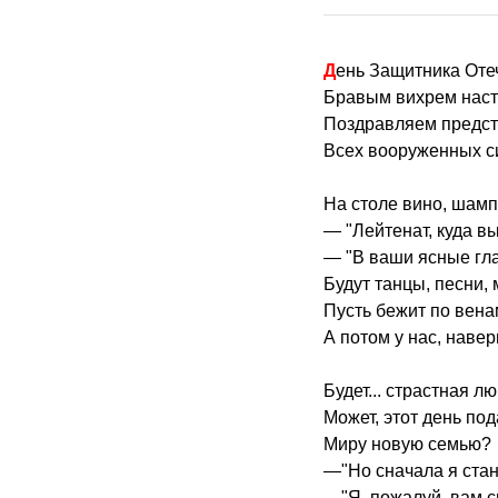
День Защитника Оте
Бравым вихрем наст
Поздравляем предст
Всех вооруженных с
На столе вино, шампа
— "Лейтенат, куда в
— "В ваши ясные гла
Будут танцы, песни, 
Пусть бежит по вена
А потом у нас, навер
Будет... страстная л
Может, этот день по
Миру новую семью?
—"Но сначала я стан
—"Я, пожалуй, вам с