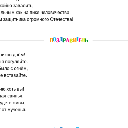
койно завалить,
ильным как на пике человечества,
м защитника огромного Отечества!
ников днём!
я погуляйте.
было с огнём,
е вставайте.
ию хоть вы!
ая свинья.
удете живы,
 от мученья.