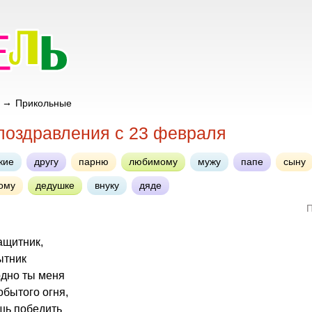
Прикольные
поздравления с 23 февраля
кие
другу
парню
любимому
мужу
папе
сыну
ому
дедушке
внуку
дяде
П
защитник,
ытник
дно ты меня
обытого огня,
шь победить