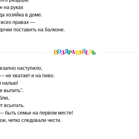
н на руках
да хозяйка в доме.
 всех правах —
дочки поставить на балконе.
незапно наступило,
— не хватает и на пиво.
м налью!
не выпить".
блю,
ет всыпать.
— быть семье на первом месте!
ои, четко следовали чести.