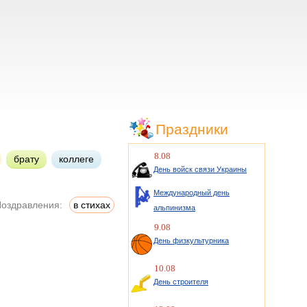
Праздники
8.08
брату
коллеге
День войск связи Украины
Международный день
оздравления:
в стихах
альпинизма
9.08
День физкультурника
10.08
День строителя