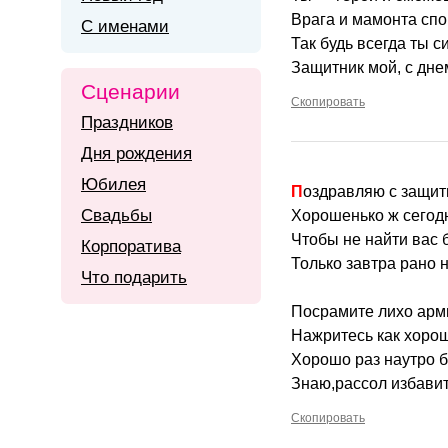
Врага и мамонта спо
С именами
Так будь всегда ты с
Защитник мой, с дне
Сценарии
Скопировать
Праздников
Дня рождения
Юбилея
Поздравляю с защит
Свадьбы
Хорошенько ж сегодн
Чтобы не найти вас 
Корпоратива
Только завтра рано н
Что подарить
Посрамите лихо арм
Нажритесь как хорош
Хорошо раз наутро б
Знаю,рассол избавит
Скопировать