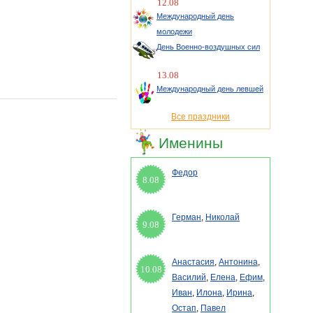
12.08
Международный день
молодежи
День Военно-воздушных сил
13.08
Международный день левшей
Все праздники
Именины
Федор
8.08
Герман
,
Николай
9.08
Анастасия
,
Антонина
,
10.08
Василий
,
Елена
,
Ефим
,
Иван
,
Илона
,
Ирина
,
Остап
,
Павел