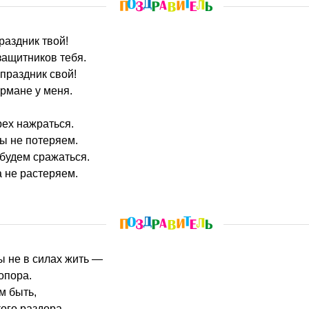
раздник твой!
защитников тебя.
праздник свой!
рмане у меня.
рех нажраться.
ы не потеряем.
будем сражаться.
 не растеряем.
мы не в силах жить —
опора.
м быть,
ого раздора.