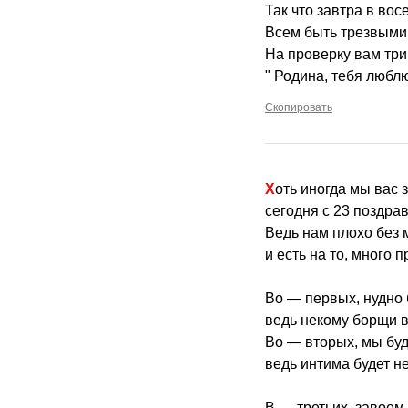
Так что завтра в вос
Всем быть трезвыми 
На проверку вам три
" Родина, тебя люблю
Скопировать
Хоть иногда мы вас 
сегодня с 23 поздра
Ведь нам плохо без 
и есть на то, много п
Во — первых, нудно 
ведь некому борщи в
Во — вторых, мы буд
ведь интима будет не
В — третьих, завоем 