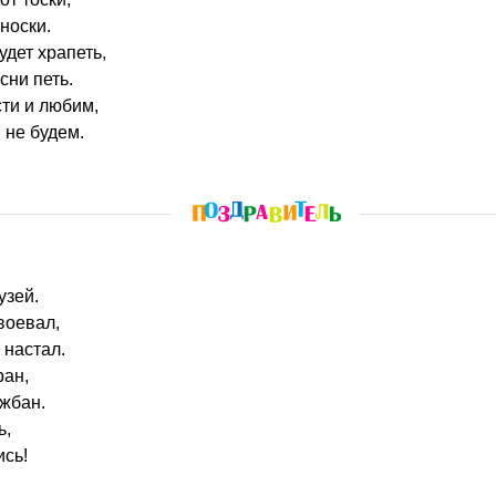
носки.
удет храпеть,
сни петь.
сти и любим,
 не будем.
узей.
 воевал,
 настал.
ран,
 жбан.
ь,
ись!