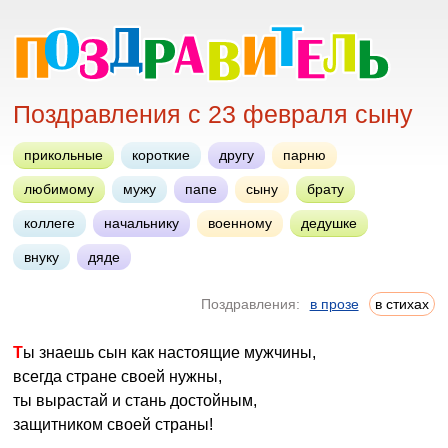
Поздравления с 23 февраля сыну
прикольные
короткие
другу
парню
любимому
мужу
папе
сыну
брату
коллеге
начальнику
военному
дедушке
внуку
дяде
Поздравления:
в прозе
в стихах
Ты знаешь сын как настоящие мужчины,
всегда стране своей нужны,
ты вырастай и стань достойным,
защитником своей страны!