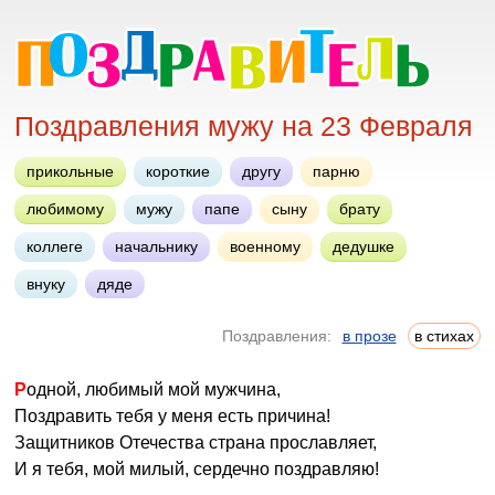
Поздравления мужу на 23 Февраля
прикольные
короткие
другу
парню
любимому
мужу
папе
сыну
брату
коллеге
начальнику
военному
дедушке
внуку
дяде
Поздравления:
в прозе
в стихах
Родной, любимый мой мужчина,
Поздравить тебя у меня есть причина!
Защитников Отечества страна прославляет,
И я тебя, мой милый, сердечно поздравляю!