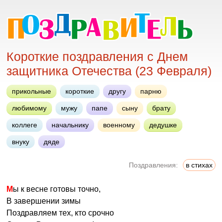
Короткие поздравления с Днем
защитника Отечества (23 Февраля)
прикольные
короткие
другу
парню
любимому
мужу
папе
сыну
брату
коллеге
начальнику
военному
дедушке
внуку
дяде
Поздравления:
в стихах
Мы к весне готовы точно,
В завершении зимы
Поздравляем тех, кто срочно