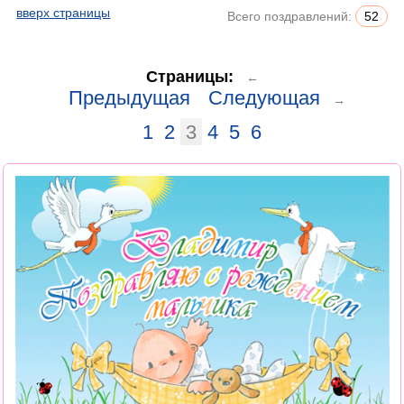
вверх страницы
Всего поздравлений:
52
Страницы:
←
Предыдущая
Следующая
→
1
2
3
4
5
6