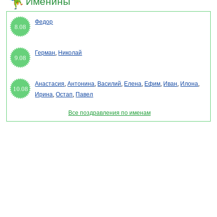
Именины
Федор
8.08
Герман
,
Николай
9.08
Анастасия
,
Антонина
,
Василий
,
Елена
,
Ефим
,
Иван
,
Илона
,
10.08
Ирина
,
Остап
,
Павел
Все поздравления по именам
Раздел "Смс поздравление Владимиру" © 2013-2022, 2023. Поздравления, Тосты,
Открытки, Сценарии.
Внимание! Авторские материалы! При использовании материалов активная ссылка на