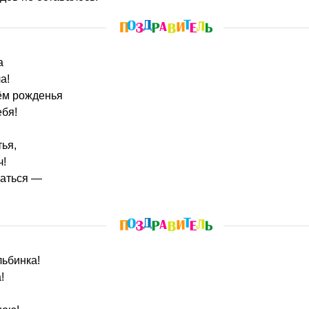
а
а!
нём рожденья
ебя!
ья,
ч!
щаться —
льбинка!
!