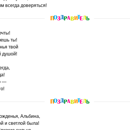
им всегда доверяться!
ечты!
чешь ты!
нья твой
й душой!
егда,
да!
о —
о!
рожденья, Альбина,
ой и светлой была!