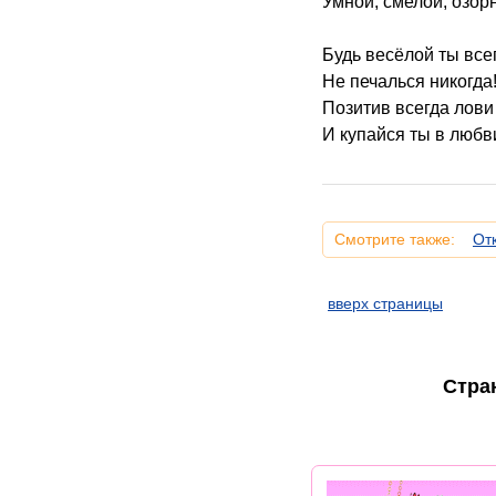
Умной, смелой, озор
Будь весёлой ты все
Не печалься никогда
Позитив всегда лови
И купайся ты в любв
Смотрите также:
От
вверх страницы
Стра