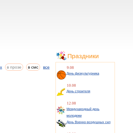
Праздники
ах
в прозе
в смс
все
9.08
День физкультурника
10.08
День строителя
12.08
Международный день
молодежи
День Военно-воздушных сил