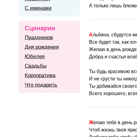
А только лишь близк
С именами
Сценарии
Альбина, сбудутся м
Праздников
Все будет так, как хо
Дня рождения
Желаю в день рожде
Юбилея
Добра и счастья все
Свадьбы
Ты будь красивою вс
Корпоратива
И не грусти ты никог
Что подарить
Ты добивайся своег
Всего хорошего, всег
Желаю тебе в день 
Чтоб жизнь твоя ярк