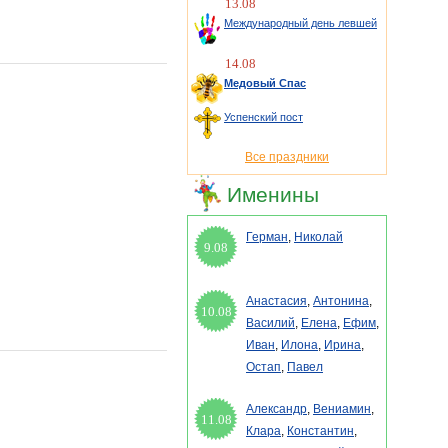
13.08
Международный день левшей
14.08
Медовый Спас
Успенский пост
Все праздники
Именины
Герман
,
Николай
9.08
Анастасия
,
Антонина
,
10.08
Василий
,
Елена
,
Ефим
,
Иван
,
Илона
,
Ирина
,
Остап
,
Павел
Александр
,
Вениамин
,
11.08
Клара
,
Константин
,