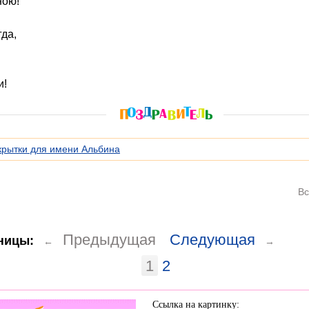
ною!
гда,
!
и!
крытки для имени Альбина
Вс
Предыдущая
Следующая
ницы:
←
→
1
2
Ссылка на картинку: