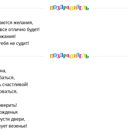
ваются желания,
все отлично будет!
ожания!
тебя не судит!
на,
баться,
ь счастливой!
оваться,
оверить!
рожденья
русти двери,
ует везенье!