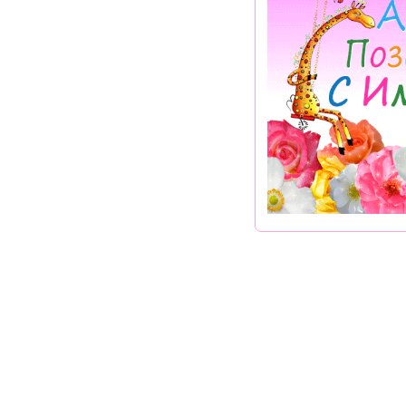
Раздел "Смс поздравление Альбине, Именины Альбины" © 2013-2022, 202