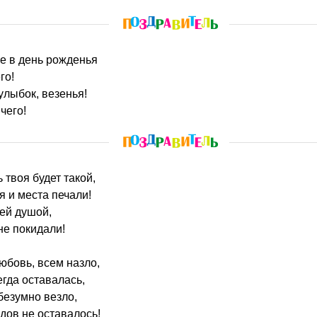
бе в день рожденья
го!
улыбок, везенья!
чего!
ь твоя будет такой,
я и места печали!
ей душой,
не покидали!
юбовь, всем назло,
егда оставалась,
безумно везло,
одов не оставалось!