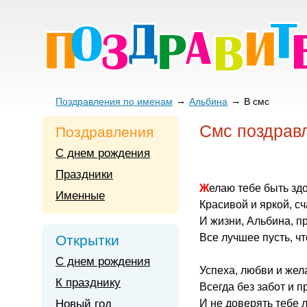
Поздравления по именам
Альбина
В смс
Смс поздрав
Поздравления
С днем рождения
Праздники
Желаю тебе быть зд
Именные
Красивой и яркой, с
И жизни, Альбина, п
Все лучшее пусть, ч
Открытки
С днем рождения
Успеха, любви и же
К празднику
Всегда без забот и 
Новый год
И не доверять тебе 