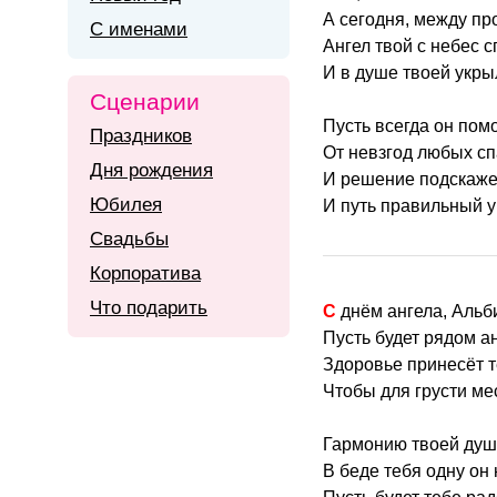
А сегодня, между пр
С именами
Ангел твой с небес 
И в душе твоей укры
Сценарии
Пусть всегда он помо
Праздников
От невзгод любых сп
Дня рождения
И решение подскаже
Юбилея
И путь правильный у
Свадьбы
Корпоратива
Что подарить
С днём ангела, Альб
Пусть будет рядом ан
Здоровье принесёт т
Чтобы для грусти ме
Гармонию твоей душ
В беде тебя одну он 