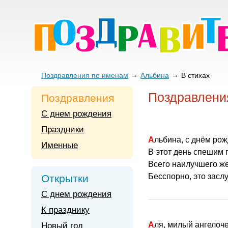
Поздравления по именам
Альбина
В стихах
Поздравлени
Поздравления
С днем рождения
Праздники
Альбина, с днём ро
Именные
В этот день спешим 
Всего наилучшего ж
Бесспорно, это засл
Открытки
С днем рождения
К празднику
Аля, милый ангелоче
Новый год