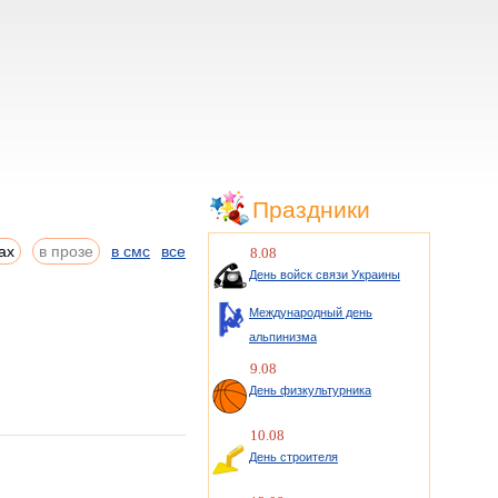
Праздники
ах
в прозе
в смс
все
8.08
День войск связи Украины
Международный день
альпинизма
9.08
День физкультурника
10.08
День строителя