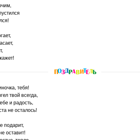
очим,
спустился
лся!
гает,
асает,
т,
кажет!
иночка, тебя!
гел твой всегда,
ебе и радость,
ста не осталось!
е подарит,
не оставит!