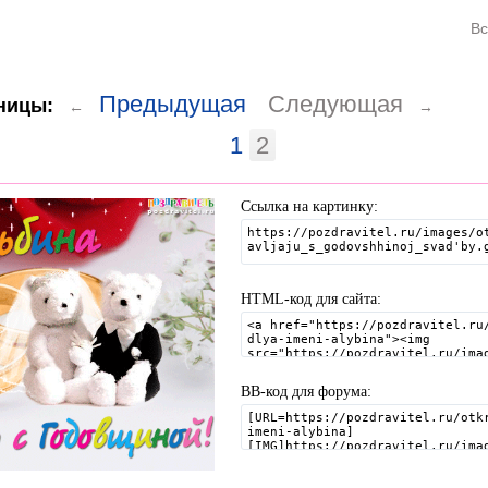
Вс
Предыдущая
Следующая
ницы:
←
→
1
2
Ссылка на картинку:
HTML-код для сайта:
BB-код для форума: