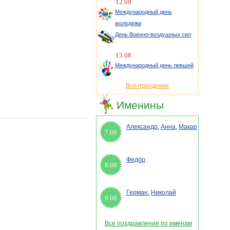
12.08
Международный день
молодежи
День Военно-воздушных сил
13.08
Международный день левшей
Все праздники
Именины
Александр
,
Анна
,
Макар
7.08
Федор
8.08
Герман
,
Николай
9.08
Все поздравления по именам