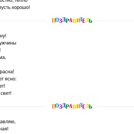
остно, тепло
пусть хорошо!
ну!
мужчины
!
ма,
расна!
ет ясно:
ет!
свет!
равляю,
ная!