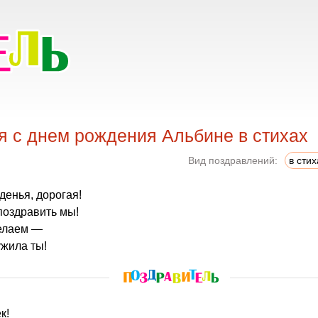
я с днем рождения Альбине в стихах
Вид поздравлений:
в стих
жденья, дорогая!
поздравить мы!
елаем —
ужила ты!
к!