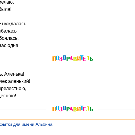
желаю,
была!
е нуждалась.
ыбалась
боялась,
нас одна!
ь, Аленька!
чек аленький!
 прелестною,
десною!
крытки для имени Альбина