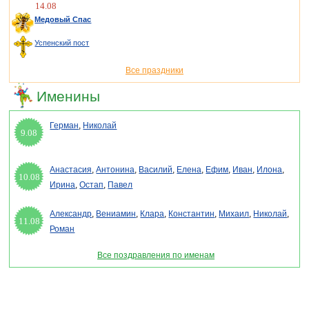
14.08
Медовый Спас
Успенский пост
Все праздники
Именины
Герман
,
Николай
9.08
Анастасия
,
Антонина
,
Василий
,
Елена
,
Ефим
,
Иван
,
Илона
,
10.08
Ирина
,
Остап
,
Павел
Александр
,
Вениамин
,
Клара
,
Константин
,
Михаил
,
Николай
,
11.08
Роман
Все поздравления по именам