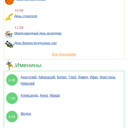
10.08
День строителя
12.08
Международный день молодежи
День Военно-воздушных сил
Все праздники
Именины
Анатолий
,
Афанасий
,
Борис
,
Глеб
,
Давид
,
Иван
,
Кристина
,
6.08
Николай
Александр
,
Анна
,
Макар
7.08
Федор
8.08