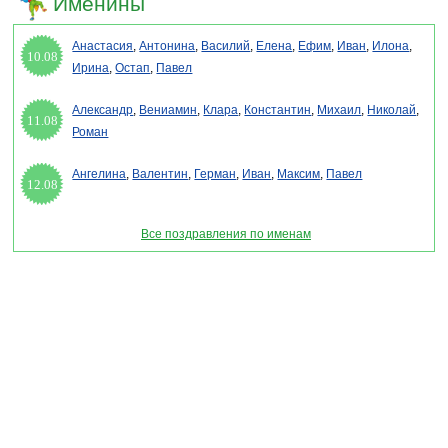
Именины
Анастасия
,
Антонина
,
Василий
,
Елена
,
Ефим
,
Иван
,
Илона
,
10.08
Ирина
,
Остап
,
Павел
Александр
,
Вениамин
,
Клара
,
Константин
,
Михаил
,
Николай
,
11.08
Роман
Ангелина
,
Валентин
,
Герман
,
Иван
,
Максим
,
Павел
12.08
Все поздравления по именам
Раздел "Сценарий проведения золотой свадьбы - Лебединая верность" © 2013-2022,
2023. Поздравления, Тосты, Открытки, Сценарии.
Внимание! Авторские материалы! При использовании материалов активная ссылка на