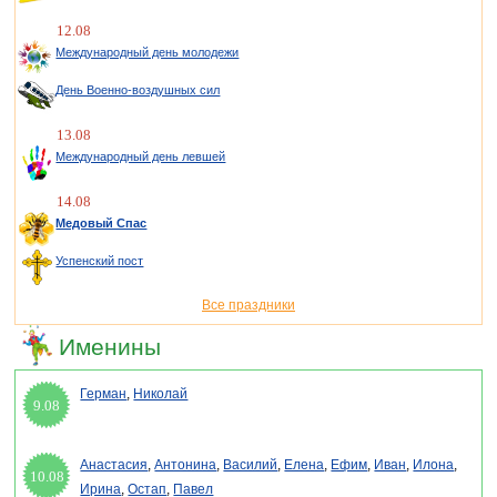
12.08
Международный день молодежи
День Военно-воздушных сил
13.08
Международный день левшей
14.08
Медовый Спас
Успенский пост
Все праздники
Именины
Герман
,
Николай
9.08
Анастасия
,
Антонина
,
Василий
,
Елена
,
Ефим
,
Иван
,
Илона
,
10.08
Ирина
,
Остап
,
Павел