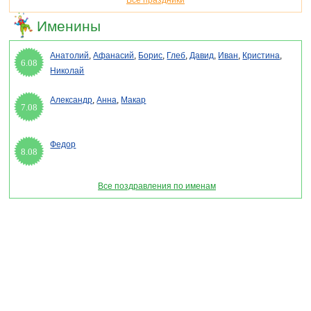
Все праздники
Именины
Анатолий
,
Афанасий
,
Борис
,
Глеб
,
Давид
,
Иван
,
Кристина
,
6.08
Николай
Александр
,
Анна
,
Макар
7.08
Федор
8.08
Все поздравления по именам