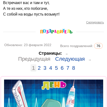
Встречают вас и там и тут,
А те из них, кто побогаче,
С собой на воды пусть возьмут!
Скопировать
Обновлено:
23 февраля 2022
Всего поздравлений:
76
Страницы:
←
Предыдущая
Следующая
→
1
2
3
4
5
6
7
8