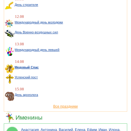
День строителя
12.08
Международный день молодежи
День Военно-воздушных сил
13.08
Международный день левшей
14.08
Медовый Спас
Успенский пост
15.08
День археолога
Все праздники
Именины
Анастасия
,
Антонина
,
Василий
,
Елена
,
Ефим
,
Иван
,
Илона
,