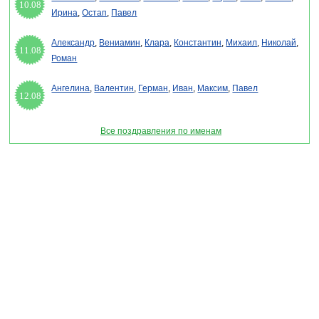
10.08
Ирина
,
Остап
,
Павел
Александр
,
Вениамин
,
Клара
,
Константин
,
Михаил
,
Николай
,
11.08
Роман
Ангелина
,
Валентин
,
Герман
,
Иван
,
Максим
,
Павел
12.08
Все поздравления по именам
Раздел "Троица - поздравления в стихах" © 2013-2022, 2023. Поздравления, Тосты,
Открытки, Сценарии.
Внимание! Авторские материалы! При использовании материалов активная ссылка на
сайт обязательна!
Поздравительным сайтам ЗАПРЕЩЕНО использовать материалы! Моментальная
DMCA жалоба в Google.