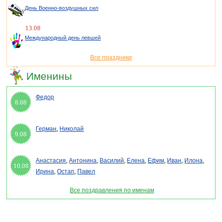
День Военно-воздушных сил
13.08
Международный день левшей
Все праздники
Именины
Федор
8.08
Герман
,
Николай
9.08
Анастасия
,
Антонина
,
Василий
,
Елена
,
Ефим
,
Иван
,
Илона
,
10.08
Ирина
,
Остап
,
Павел
Все поздравления по именам