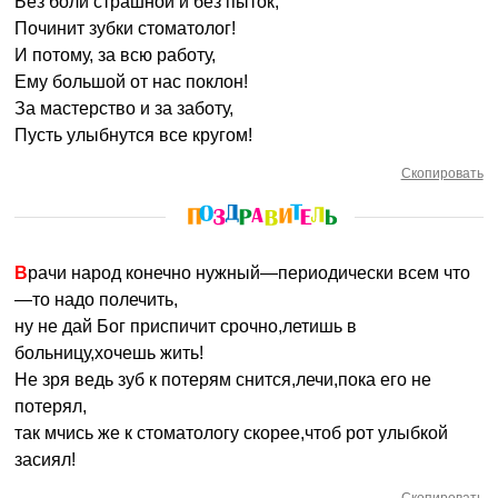
Без боли страшной и без пыток,
Починит зубки стоматолог!
И потому, за всю работу,
Ему большой от нас поклон!
За мастерство и за заботу,
Пусть улыбнутся все кругом!
Скопировать
Врачи народ конечно нужный—периодически всем что
—то надо полечить,
ну не дай Бог приспичит срочно,летишь в
больницу,хочешь жить!
Не зря ведь зуб к потерям снится,лечи,пока его не
потерял,
так мчись же к стоматологу скорее,чтоб рот улыбкой
засиял!