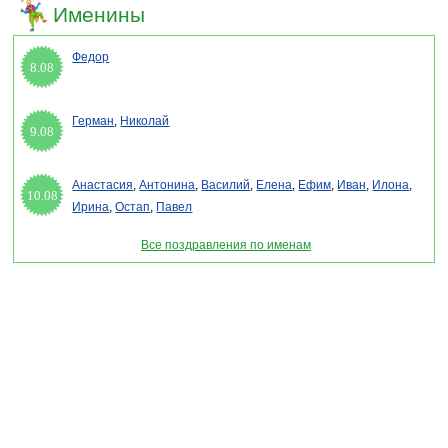
Именины
Федор
8.08
Герман
,
Николай
9.08
Анастасия
,
Антонина
,
Василий
,
Елена
,
Ефим
,
Иван
,
Илона
,
10.08
Ирина
,
Остап
,
Павел
Все поздравления по именам
Раздел "Стихи на международный день стоматолога" © 2013-2022, 2023.
Поздравления, Тосты, Открытки, Сценарии.