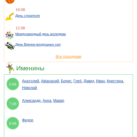
10.08
День строителя
12.08
Международный день молодежи
День Военно-воздушных сил
Все праздники
Именины
Анатолий
,
Афанасий
,
Борис
,
Глеб
,
Давид
,
Иван
,
Кристина
,
6.08
Николай
Александр
,
Анна
,
Макар
7.08
Федор
8.08