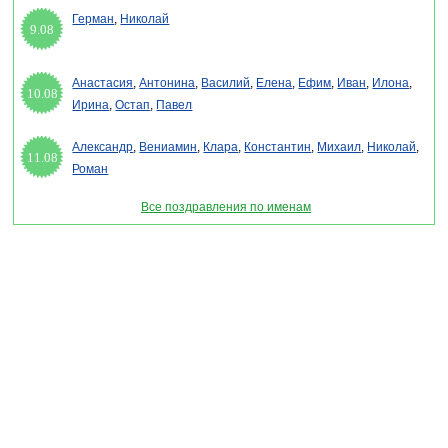
Герман
,
Николай
9.08
Анастасия
,
Антонина
,
Василий
,
Елена
,
Ефим
,
Иван
,
Илона
,
10.08
Ирина
,
Остап
,
Павел
Александр
,
Вениамин
,
Клара
,
Константин
,
Михаил
,
Николай
,
11.08
Роман
Все поздравления по именам
Раздел "Стихи на день зрения" © 2013-2022, 2023. Поздравления, Тосты, Открытки,
Сценарии.
Внимание! Авторские материалы! При использовании материалов активная ссылка на
сайт обязательна!
Поздравительным сайтам ЗАПРЕЩЕНО использовать материалы! Моментальная