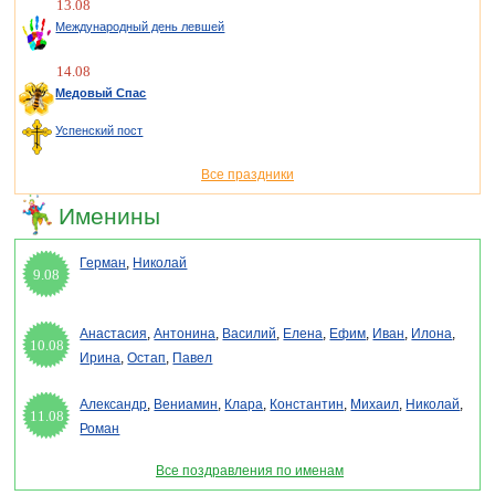
13.08
Международный день левшей
14.08
Медовый Спас
Успенский пост
Все праздники
Именины
Герман
,
Николай
9.08
Анастасия
,
Антонина
,
Василий
,
Елена
,
Ефим
,
Иван
,
Илона
,
10.08
Ирина
,
Остап
,
Павел
Александр
,
Вениамин
,
Клара
,
Константин
,
Михаил
,
Николай
,
11.08
Роман
Все поздравления по именам