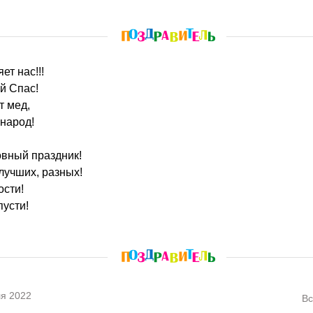
ет нас!!!
й Спас!
т мед,
 народ!
овный праздник!
лучших, разных!
ости!
пусти!
я 2022
Вс