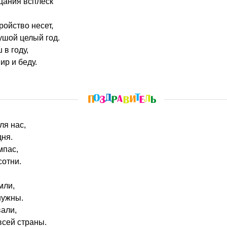
ицания всплеск
еройство несет,
ушой целый год.
 в году,
ир и беду.
ля нас,
дня.
мпас,
сотни.
мли,
нужны.
вали,
всей страны.