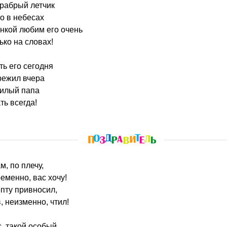
храбрый летчик
о в небесах
нкой любим его очень
ько на словах!
ть его сегодня
режил вчера
милый папа
ь всегда!
м, по плечу,
еменно, вас хочу!
пту привносил,
, неизменно, чтил!
с, такой особый,