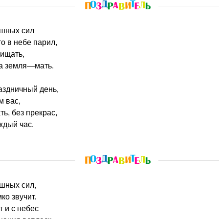
ушных сил
то в небе парил,
щищать,
а земля—мать.
аздничный день,
м вас,
ть, без прекрас,
ждый час.
шных сил,
ко звучит.
т и с небес