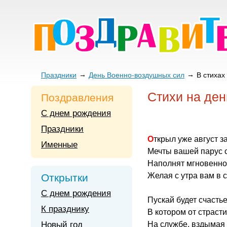
Праздники
День Военно-воздушных сил
В стихах
Стихи на де
Поздравления
С днем рождения
Праздники
Открыл уже август з
Именные
Мечты вашей парус с
Наполнят мгновенно
Желая с утра вам в 
Открытки
С днем рождения
Пускай будет счастье
К празднику
В котором от страст
Новый год
На службе, вздымая 