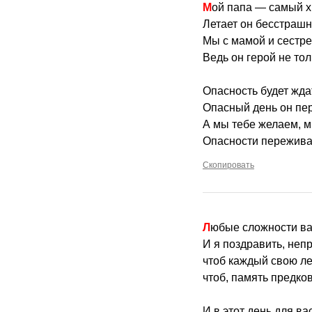
Мой папа — самый 
Летает он бесстрашн
Мы с мамой и сестре
Ведь он герой не тол
Опасность будет жда
Опасный день он пе
А мы тебе желаем, 
Опасности переживат
Скопировать
Любые сложности ва
И я поздравить, непр
чтоб каждый свою ле
чтоб, память предков
И в этот день для ва