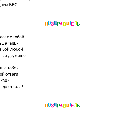
 Днем ВВС!
бесах с тобой
ньше тыщи
 в бой любой
нный дружище
ш с тобой
ой отваги
ихвой
я до отвала!