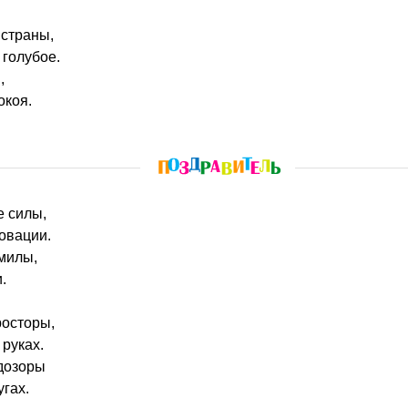
 страны,
 голубое.
,
окоя.
 силы,
 овации.
 милы,
.
росторы,
руках.
дозоры
угах.