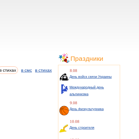
Праздники
в стихах
в смс
в стихах
8.08
День войск связи Украины
Международный день
альпинизма
9.08
День физкультурника
10.08
День строителя