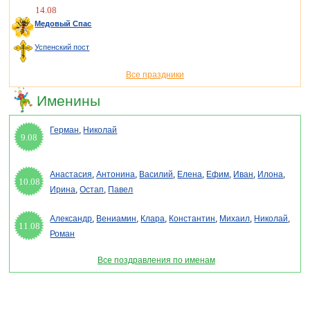
14.08
Медовый Спас
Успенский пост
Все праздники
Именины
Герман
,
Николай
9.08
Анастасия
,
Антонина
,
Василий
,
Елена
,
Ефим
,
Иван
,
Илона
,
10.08
Ирина
,
Остап
,
Павел
Александр
,
Вениамин
,
Клара
,
Константин
,
Михаил
,
Николай
,
11.08
Роман
Все поздравления по именам