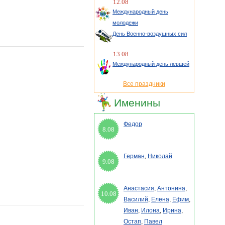
12.08
Международный день
молодежи
День Военно-воздушных сил
13.08
Международный день левшей
Все праздники
Именины
Федор
8.08
Герман
,
Николай
9.08
Анастасия
,
Антонина
,
10.08
Василий
,
Елена
,
Ефим
,
Иван
,
Илона
,
Ирина
,
Остап
,
Павел