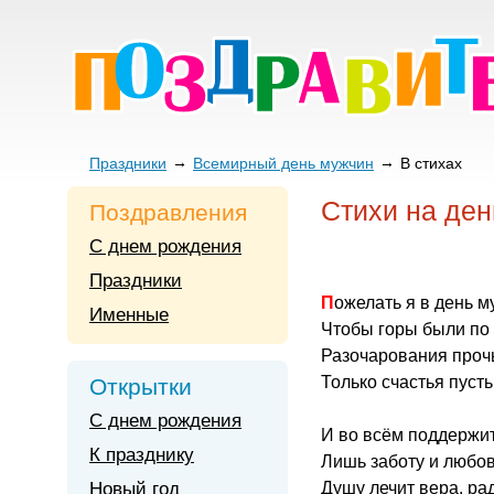
Праздники
Всемирный день мужчин
В стихах
Стихи на де
Поздравления
С днем рождения
Праздники
Пожелать я в день м
Именные
Чтобы горы были по 
Разочарования прочь
Только счастья пусть
Открытки
С днем рождения
И во всём поддержит
К празднику
Лишь заботу и любов
Новый год
Душу лечит вера, рад