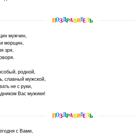
нщин мужчин,
 и морщин,
я зря,
оворя.
особый, родной,
, славный мужской,
вать не с руки,
здником Вас мужики!
егодня с Вами,