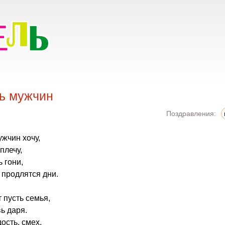
нь мужчин
Поздравления:
ужчин хочу,
плечу,
 гони,
 продлятся дни.
 пусть семья,
ь даря.
ость, смех,