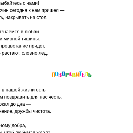
ыбайтесь с нами!
чин сегодня к нам пришел —
ь, накрывать на стол.
изнаемся в любви
 и мирной тишины.
процветание придет,
 растают, словно лед.
 в нашей жизни есть!
 поздравить для нас честь.
окал до дна —
жение, дружбы чистота.
ному добра,
и, чтоб любимая ждала,