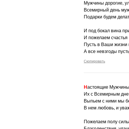
Мужчины дорогие, ул
Всемирный день муж
Подарки будем делат
И под бокал вина пр
И пожелаем счастья
Пусть в Ваши жизни 
А все невзгоды пусть
Скопировать
Настоящие Мужчины
Их с Всемирным днем
Выпьем с ними мы б
В нем любовь, и ува
Пожелаем полу силь
Благоденствия, удач