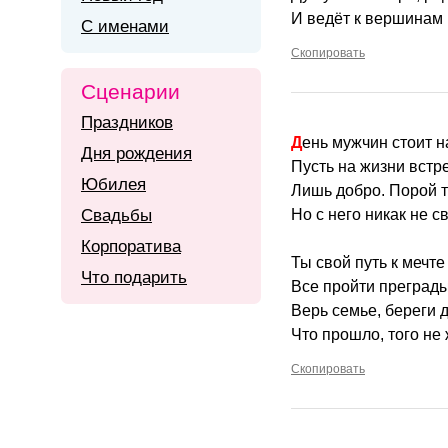
И ведёт к вершинам 
С именами
Скопировать
Сценарии
Праздников
День мужчин стоит н
Дня рождения
Пусть на жизни встр
Юбилея
Лишь добро. Порой т
Свадьбы
Но с него никак не с
Корпоратива
Ты свой путь к мечт
Что подарить
Все пройти преград
Верь семье, береги д
Что прошло, того не
Скопировать