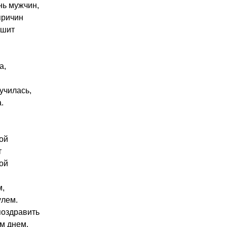
нь мужчин,
причин
ушит
а,
училась,
.
ой
т
ой
м,
улем.
поздравить
м днем.