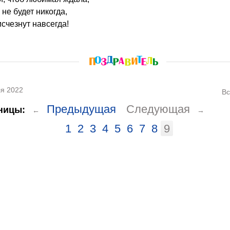
не будет никогда,
исчезнут навсегда!
я 2022
Вс
Предыдущая
Следующая
ницы:
←
→
1
2
3
4
5
6
7
8
9