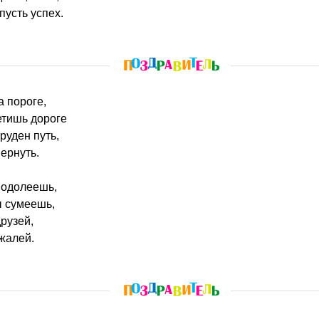
пусть успех.
а пороге,
етишь дороге
руден путь,
вернуть.
е одолеешь,
ы сумеешь,
рузей,
 жалей.