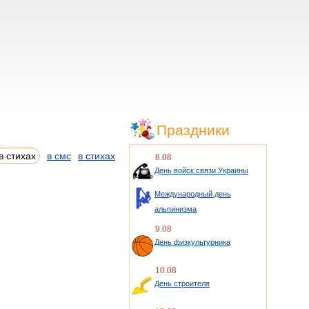
Праздники
в стихах
в смс
в стихах
8.08
День войск связи Украины
Международный день
альпинизма
9.08
День физкультурника
10.08
День строителя