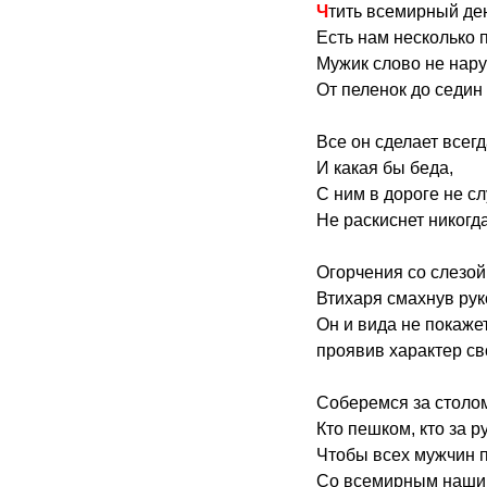
Чтить всемирный де
Есть нам несколько 
Мужик слово не нар
От пеленок до седин
Все он сделает всегд
И какая бы беда,
С ним в дороге не сл
Не раскиснет никогда
Огорчения со слезой
Втихаря смахнув рук
Он и вида не покаже
проявив характер св
Соберемся за столо
Кто пешком, кто за р
Чтобы всех мужчин 
Со всемирным наши