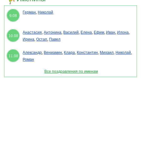
Герман
,
Николай
9.08
Анастасия
,
Антонина
,
Василий
,
Елена
,
Ефим
,
Иван
,
Илона
,
10.08
Ирина
,
Остап
,
Павел
Александр
,
Вениамин
,
Клара
,
Константин
,
Михаил
,
Николай
,
11.08
Роман
Все поздравления по именам
Раздел "Смс с днем милиции" © 2013-2022, 2023. Поздравления, Тосты, Открытки,
Сценарии.
Внимание! Авторские материалы! При использовании материалов активная ссылка на