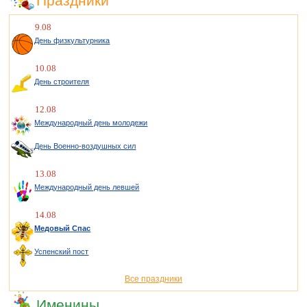
Праздники
9.08
День физкультурника
10.08
День строителя
12.08
Международный день молодежи
День Военно-воздушных сил
13.08
Международный день левшей
14.08
Медовый Спас
Успенский пост
Все праздники
Именины