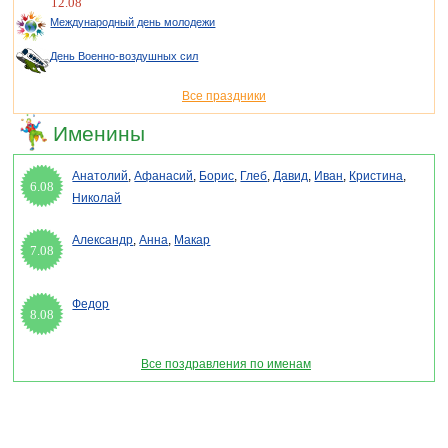
12.08
Международный день молодежи
День Военно-воздушных сил
Все праздники
Именины
Анатолий
,
Афанасий
,
Борис
,
Глеб
,
Давид
,
Иван
,
Кристина
,
6.08
Николай
Александр
,
Анна
,
Макар
7.08
Федор
8.08
Все поздравления по именам